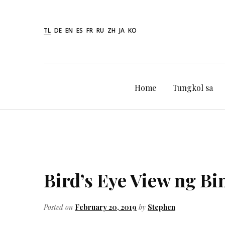
Skip
to
TL
DE
EN
ES
FR
RU
ZH
JA
KO
content
Home
Tungkol sa
Bird’s Eye View ng B
Posted on
February 20, 2019
by
Stephen