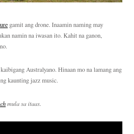
ture
gamit ang drone. Inaamin naming may
ukan namin na iwasan ito. Kahit na ganon,
mo.
 kaibigang Australyano. Hinaan mo na lamang ang
 ng kaunting jazz music.
ach
mula sa itaas.