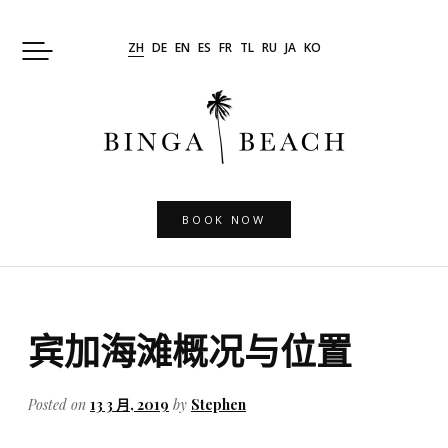
Skip
to
ZH
DE
EN
ES
FR
TL
RU
JA
KO
content
BOOK NOW
宾加海滩概况与位置
Posted on
13 3 月, 2019
by
Stephen