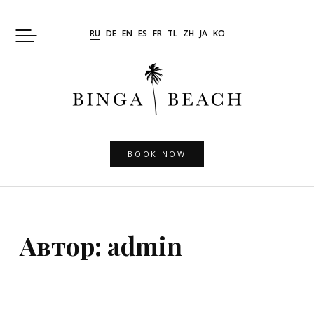
Skip
to
RU
DE
EN
ES
FR
TL
ZH
JA
KO
content
BOOK NOW
Автор:
admin