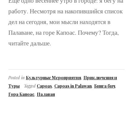
Еще одно весеннее утро в городе: я бегу на
работу. Несмотря на накопившийся список
дел на сегодня, мои мысли находятся в
Палаване, на горе Капоас. Почему? Тогда,
читайте дальше.
Posted in
Культурные Мероприятия
,
Приключения и
Туры
Tagged
Capoas
,
Capoas in Palawan
,
Бинга бич
,
Гора Капоас
,
Палаван