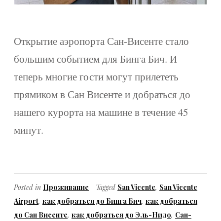
Открытие аэропорта Сан-Висенте стало
большим событием для Бинга Бич. И
теперь многие гости могут прилететь
прямиком в Сан Висенте и добраться до
нашего курорта на машине в течение 45
минут.
Posted in
Проживание
Tagged
San Vicente
,
San Vicente
Airport
,
как добраться до Бинга Бич
,
как добраться
до Сан Висенте
,
как добраться до Эль-Нидо
,
Сан-