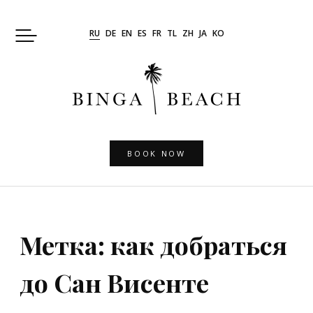
Skip
to
RU
DE
EN
ES
FR
TL
ZH
JA
KO
content
BOOK NOW
Метка:
как добраться
до Сан Висенте