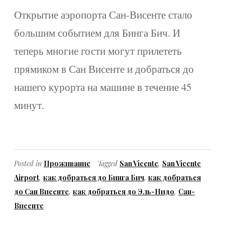
Открытие аэропорта Сан-Висенте стало
большим событием для Бинга Бич. И
теперь многие гости могут прилететь
прямиком в Сан Висенте и добраться до
нашего курорта на машине в течение 45
минут.
Posted in
Проживание
Tagged
San Vicente
,
San Vicente
Airport
,
как добраться до Бинга Бич
,
как добраться
до Сан Висенте
,
как добраться до Эль-Нидо
,
Сан-
Висенте