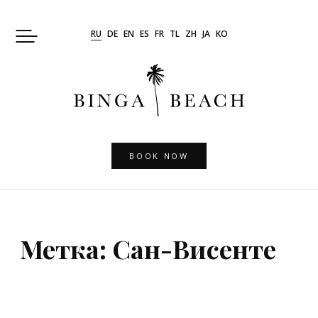
Skip
to
RU
DE
EN
ES
FR
TL
ZH
JA
KO
content
BOOK NOW
Метка:
Сан-Висенте