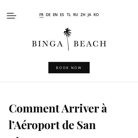
Skip
to
FR
DE
EN
ES
TL
RU
ZH
JA
KO
content
BOOK NOW
Comment Arriver à
l’Aéroport de San