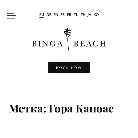
Skip
to
RU
DE
EN
ES
FR
TL
ZH
JA
KO
content
BOOK NOW
Метка:
Гора Капоас