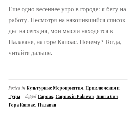
Еще одно весеннее утро в городе: я бегу на
работу. Несмотря на накопившийся список
дел на сегодня, мои мысли находятся в
Палаване, на горе Капоас. Почему? Тогда,
читайте дальше.
Posted in
Культурные Мероприятия
,
Приключения и
Туры
Tagged
Capoas
,
Capoas in Palawan
,
Бинга бич
,
Гора Капоас
,
Палаван