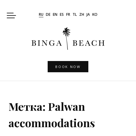
Skip
to
RU
DE
EN
ES
FR
TL
ZH
JA
KO
content
BOOK NOW
Метка:
Palwan
accommodations