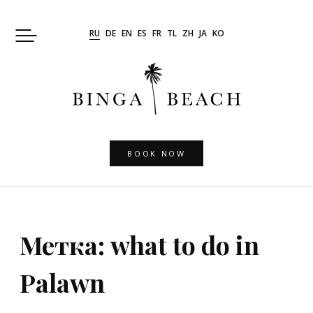
Skip
to
RU
DE
EN
ES
FR
TL
ZH
JA
KO
content
BOOK NOW
Метка:
what to do in
Palawn