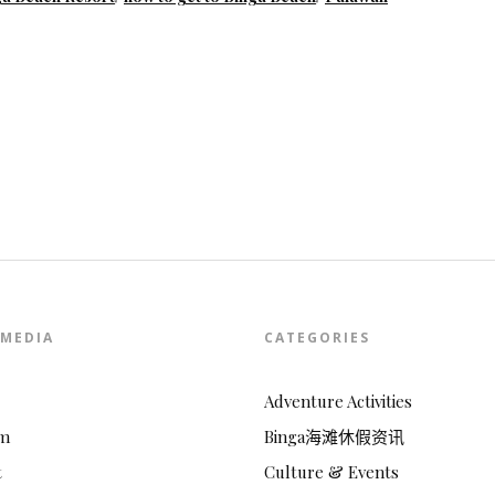
 MEDIA
CATEGORIES
Adventure Activities
am
Binga海滩休假资讯
t
Culture & Events