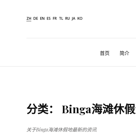
Skip
to
ZH
DE
EN
ES
FR
TL
RU
JA
KO
content
首页
简介
分类：
Binga海滩休
关于Binga海滩休假地最新的资讯