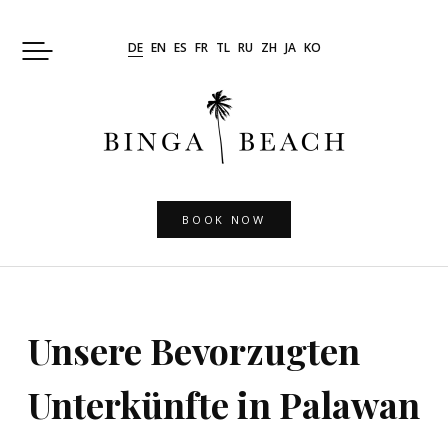
Skip
to
DE
EN
ES
FR
TL
RU
ZH
JA
KO
content
BOOK NOW
Unsere Bevorzugten
Unterkünfte in Palawan