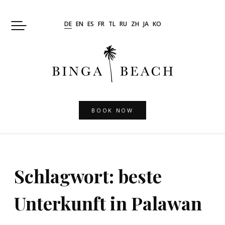
Skip
to
DE
EN
ES
FR
TL
RU
ZH
JA
KO
content
BOOK NOW
Schlagwort:
beste
Unterkunft in Palawan