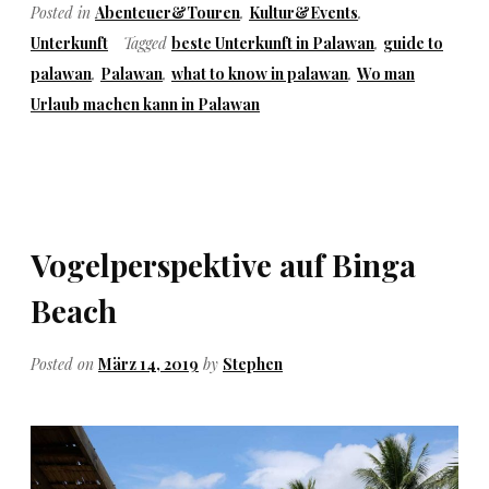
Posted in
Abenteuer&Touren
,
Kultur&Events
,
Unterkunft
Tagged
beste Unterkunft in Palawan
,
guide to
palawan
,
Palawan
,
what to know in palawan
,
Wo man
Urlaub machen kann in Palawan
Vogelperspektive auf Binga
Beach
Posted on
März 14, 2019
by
Stephen