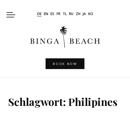
Skip
to
DE
EN
ES
FR
TL
RU
ZH
JA
KO
content
BOOK NOW
Schlagwort:
Philipines