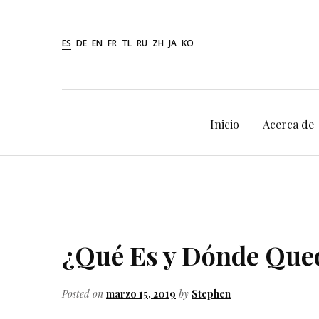
Skip
to
ES
DE
EN
FR
TL
RU
ZH
JA
KO
content
Inicio
Acerca de
¿Qué Es y Dónde Que
Posted on
marzo 15, 2019
by
Stephen