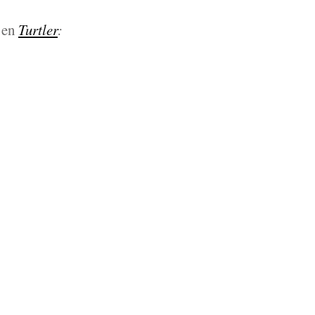
a en
Turtler
: