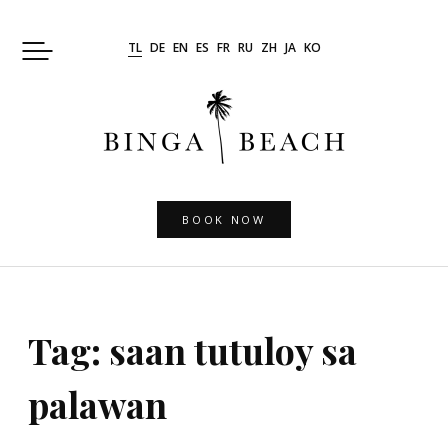
Skip
to
TL
DE
EN
ES
FR
RU
ZH
JA
KO
content
BOOK NOW
Tag:
saan tutuloy sa
palawan