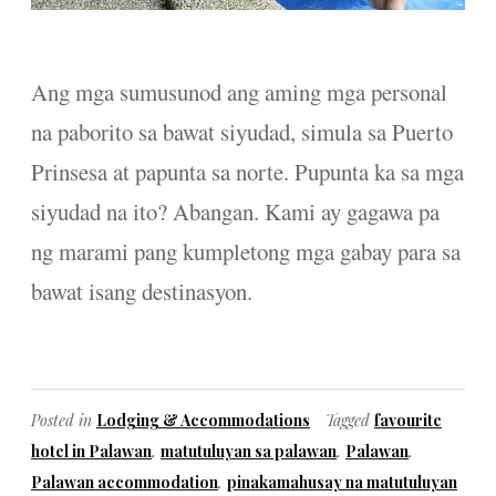
Ang mga sumusunod ang aming mga personal
na paborito sa bawat siyudad, simula sa Puerto
Prinsesa at papunta sa norte. Pupunta ka sa mga
siyudad na ito? Abangan. Kami ay gagawa pa
ng marami pang kumpletong mga gabay para sa
bawat isang destinasyon.
Posted in
Lodging & Accommodations
Tagged
favourite
hotel in Palawan
,
matutuluyan sa palawan
,
Palawan
,
Palawan accommodation
,
pinakamahusay na matutuluyan